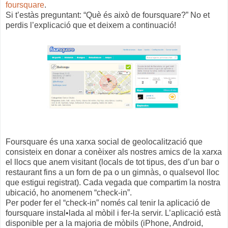
foursquare
.
Si t’estàs preguntant: “Què és això de foursquare?” No et
perdis l’explicació que et deixem a continuació!
Foursquare és una xarxa social de geolocalització que
consisteix en donar a conèixer als nostres amics de la xarxa
el llocs que anem visitant (locals de tot tipus, des d’un bar o
restaurant fins a un forn de pa o un gimnàs, o qualsevol lloc
que estigui registrat). Cada vegada que compartim la nostra
ubicació, ho anomenem “check-in”.
Per poder fer el “check-in” només cal tenir la aplicació de
foursquare instal•lada al mòbil i fer-la servir. L’aplicació està
disponible per a la majoria de mòbils (iPhone, Android,