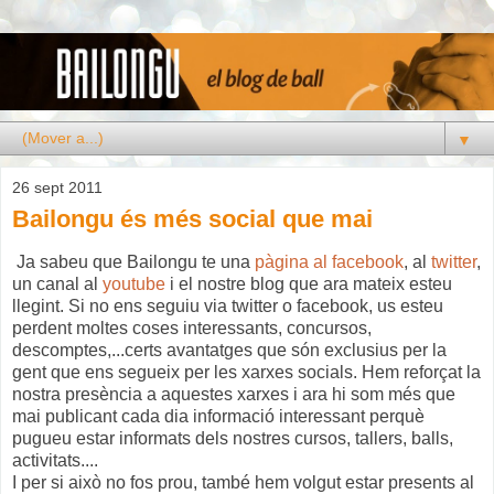
▼
26 sept 2011
Bailongu és més social que mai
Ja sabeu que Bailongu te una
pàgina al facebook
, al
twitter
,
un canal al
youtube
i el nostre blog que ara mateix esteu
llegint. Si no ens seguiu via twitter o facebook, us esteu
perdent moltes coses interessants, concursos,
descomptes,...certs avantatges que són exclusius per la
gent que ens segueix per les xarxes socials. Hem reforçat la
nostra presència a aquestes xarxes i ara hi som més que
mai publicant cada dia informació interessant perquè
pugueu estar informats dels nostres cursos, tallers, balls,
activitats....
I per si això no fos prou, també hem volgut estar presents al