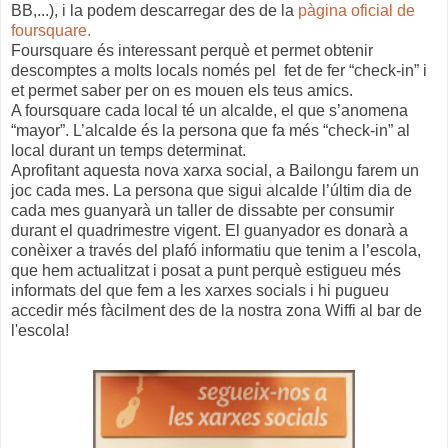
BB,...), i la podem descarregar des de la
pàgina oficial de
foursquare.
Foursquare és interessant perquè et permet obtenir
descomptes a molts locals només pel fet de fer “check-in” i
et permet saber per on es mouen els teus amics.
A foursquare cada local té un alcalde, el que s’anomena
“mayor”. L’alcalde és la persona que fa més “check-in” al
local durant un temps determinat.
Aprofitant aquesta nova xarxa social, a Bailongu farem un
joc cada mes. La persona que sigui alcalde l’últim dia de
cada mes guanyarà un taller de dissabte per consumir
durant el quadrimestre vigent. El guanyador es donarà a
conèixer a través del plafó informatiu que tenim a l’escola,
que hem actualitzat i posat a punt perquè estigueu més
informats del que fem a les xarxes socials i hi pugueu
accedir més fàcilment des de la nostra zona Wiffi al bar de
l'escola!