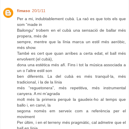
fimaso
20/1/11
Per a mi, indubtablement cubà. La raó es que tots els que
som “made in
Bailongu” trobem en el cubà una sensació de ballar més
propera, més de
sempre, mentre que la línia marca un estil més aeròbic,
més show.
També es cert que quan arribes a certa edat, el ball més
envolvent (el cubà),
dona una estètica més afí. Fins i tot la música associada a
un o l’altre estil son
ben diferents. La del cubà es més tranquil·la, més
tradicional, i la de la línia
més “reguetonera”, més repetitiva, més instrumental
canyera. A mi m’agrada
molt més la primera perquè la gaudeix-ho al temps que
ballo i, en canvi, la
segona només em serveix com a referència per el
moviment
Per últim, i en el terreny més pragmàtic, cal admetre que el
ball en línia