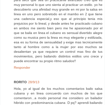
para decir que sea un practicante avanzado creo que es
muy personal lo que uno sienta al practicar un estilo. yo he
descubierto una afinidad muy grande en mi por la salsa en
linea en uno pero sobretodo en el mambo en 2 que tiene
una cadencia especial,y eso que al principio tenia mis
prejuicios por lo lineal, y desde antes he practicado cubano
en ambos me siento bien pero me he apasionado por el
que se baila en linea el cubano es sensual divertido alegre
como su musica pero la linea es muy elegante y estilizada,
esa es su forma de sensualidad y exige mas tecnicamente
tanto al hombre como a la mujer por eso muchos se
desalientan ya que requiere un control mas fino de tus
movimientos, pero bailando distintos estilos uno crece y
puede encontrar su propio ritmo saludos!!
Responder
RORITO
28/9/13
Hola, yo al igual de los muchos comentarios bailo salsa
cubana y en linea concuerdo con muchos de los que
comentaron...a modo personal me considero un bailador
hibrido con predominancia cubana :D pq? aprendi bailando