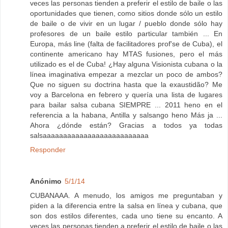
veces las personas tienden a preferir el estilo de baile o las
oportunidades que tienen, como sitios donde sólo un estilo
de baile o de vivir en un lugar / pueblo donde sólo hay
profesores de un baile estilo particular también ... En
Europa, más line (falta de facilitadores prof'se de Cuba), el
continente americano hay MTAS fusiones, pero el más
utilizado es el de Cuba! ¿Hay alguna Visionista cubana o la
línea imaginativa empezar a mezclar un poco de ambos?
Que no siguen su doctrina hasta que la exaustidão? Me
voy a Barcelona en febrero y quería una lista de lugares
para bailar salsa cubana SIEMPRE ... 2011 heno en el
referencia a la habana, Antilla y salsango heno Más ja ...
Ahora ¿dónde están? Gracias a todos ya todas
salsaaaaaaaaaaaaaaaaaaaaaaaaaa
Responder
Anónimo
5/1/14
CUBANAAA. A menudo, los amigos me preguntaban y
piden a la diferencia entre la salsa en línea y cubana, que
son dos estilos diferentes, cada uno tiene su encanto. A
veces las personas tienden a preferir el estilo de baile o las