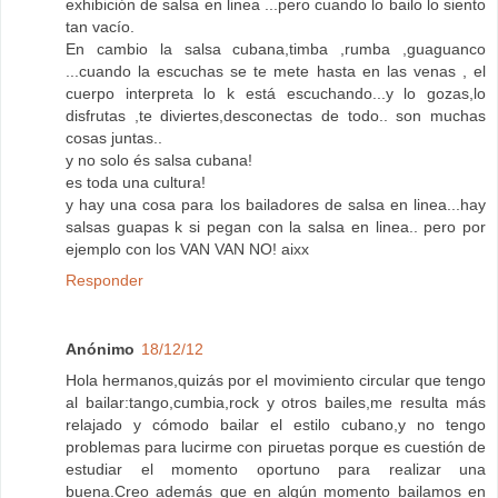
exhibición de salsa en linea ...pero cuando lo bailo lo siento
tan vacío.
En cambio la salsa cubana,timba ,rumba ,guaguanco
...cuando la escuchas se te mete hasta en las venas , el
cuerpo interpreta lo k está escuchando...y lo gozas,lo
disfrutas ,te diviertes,desconectas de todo.. son muchas
cosas juntas..
y no solo és salsa cubana!
es toda una cultura!
y hay una cosa para los bailadores de salsa en linea...hay
salsas guapas k si pegan con la salsa en linea.. pero por
ejemplo con los VAN VAN NO! aixx
Responder
Anónimo
18/12/12
Hola hermanos,quizás por el movimiento circular que tengo
al bailar:tango,cumbia,rock y otros bailes,me resulta más
relajado y cómodo bailar el estilo cubano,y no tengo
problemas para lucirme con piruetas porque es cuestión de
estudiar el momento oportuno para realizar una
buena.Creo además que en algún momento bailamos en