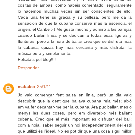
cositas de ambas, como habéis comentado, seguramente
lo hacemos muchas veces sin ser conscientes de ello.
Cada una tiene su grácia y su belleza, pero me da la
sensación de que la cubana conserva más la escencia, el
orígen, el Caribe ;-) Me gusta mucho y admiro a las parejas
cuando bailan línea y se dedican a todas esas figuras y
florituras, pero a la hora de bailar creo que se disfruta más
la cubana, quizás hay más cercanía y más disfrutar la
música pura y simplemente.
Felicitats pel blog!!!!
Responder
mabaker
25/1/11
Jo vaig començar fent salsa en línia, però un dia vaig
descubrir que la gent que ballava cubana reia més; això
em va fer decantar-me per la cubana. Ara puc ballar, més o
menys les dues coses, però em diverteixo més ballant
cubana. Crec que el més important és disfrutar del ball;
com a noia, saber seguir un noi independentment del estil
que utilitzi és l'ideal. No es pot dir que una cosa sigui millor